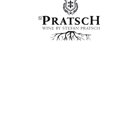
WINE BY S. PRATSCH
Milchhausstrasse 5, 2223 Hohenruppersdorf im
Weinviertel, Austria
+43 676 62 49 773
office@pratsch.at
Vertrag widerrufen