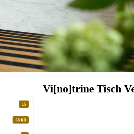
Vi[no]trine Tisch 
15
68 kB