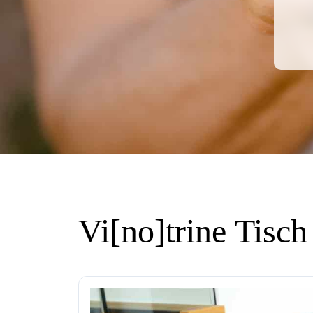
Vi[no]trine Tisc