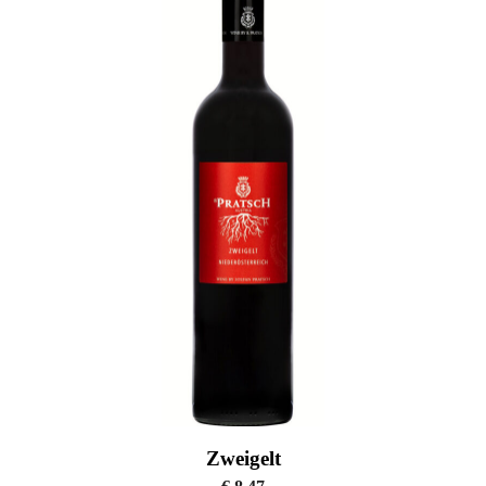
Zweigelt
€
8,47