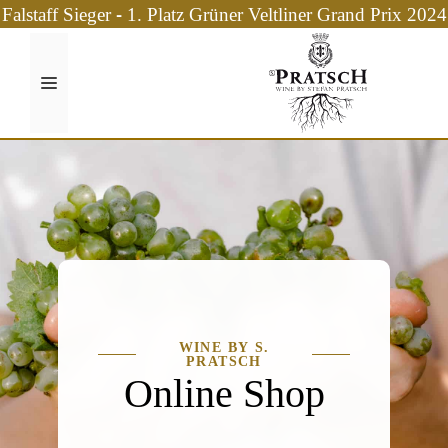
Zum
Falstaff Sieger - 1. Platz Grüner Veltliner Grand Prix 2024
Inhalt
springen
Menü
WINE BY S.
PRATSCH
Online Shop