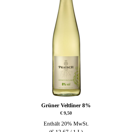
Grüner Veltliner 8%
€
9,50
Enthält 20% MwSt.
(
€
12,67
/ 1 L)