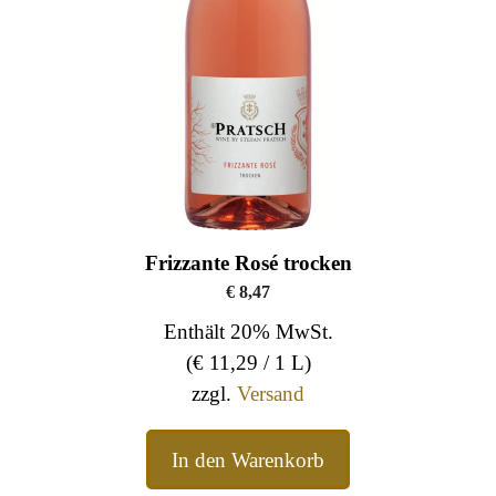
Frizzante Rosé trocken
€
8,47
Enthält 20% MwSt.
(
€
11,29
/ 1 L)
zzgl.
Versand
In den Warenkorb