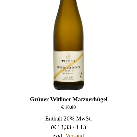
Grüner Veltliner Matzner­hügel
€
10,00
Enthält 20% MwSt.
(
€
13,33
/ 1 L)
zzgl.
Versand