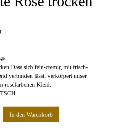
te Rosé trocken
.
age
cken Dass sich fein-cremig mit frisch-
end verbinden lässt, verkörpert unser
im roséfarbenen Kleid.
ATSCH
In den Warenkorb