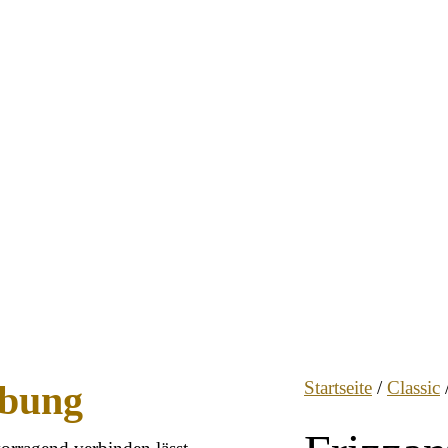
ibung
Startseite
/
Classic
/
vorragend verbinden lässt,