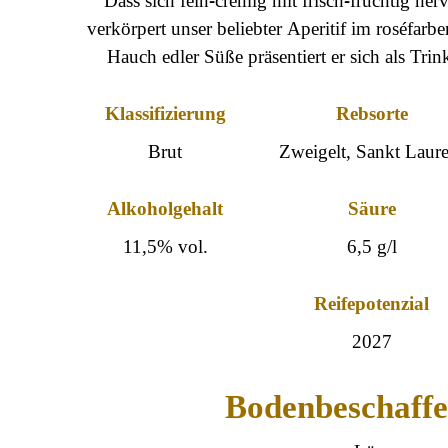
verkörpert unser beliebter Aperitif im roséfarb
Hauch edler Süße präsentiert er sich als Trin
Klassifizierung
Rebsorte
Brut
Zweigelt, Sankt Laur
Alkohol­gehalt
Säure
11,5% vol.
6,5 g/l
Reife­potenzial
2027
Boden­beschaffe