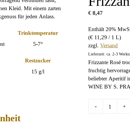
Frizzan
enen Kleid. Mit einem zarten
€
8,47
kgenuss für jeden Anlass.
Enthält 20% MwSt
Trinktemperatur
(
€
11,29
/ 1 L)
ent
5-7°
zzgl.
Versand
Lieferzeit: ca. 2-3 Werkt
Restzucker
Frizzante Rosé tro
fruchtig hervorrag
15 g/l
beliebter Aperitif 
WINE BY S. PR
-
+
Frizzante
nheit
Rosé
trocken