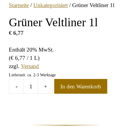
Startseite
/
Unkategorisiert
/ Grüner Veltliner 1l
Grüner Veltliner 1l
€
6,77
Enthält 20% MwSt.
(
€
6,77
/ 1 L)
zzgl.
Versand
Lieferzeit: ca. 2-3 Werktage
-
+
In den Warenkorb
Grüner
Veltliner
1l
Menge