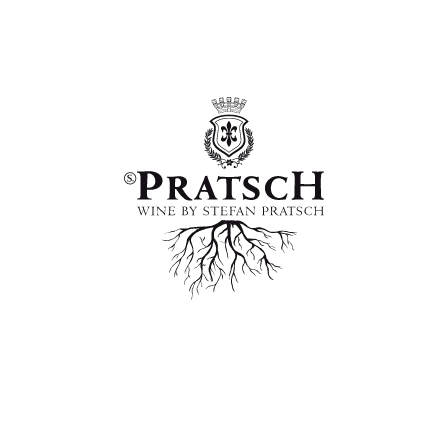
WINE BY S. PRATSCH
Milchhausstrasse 5, 2223 Hohenruppersdorf im
Weinviertel, Österreich
+43 676 62 49 773
office@pratsch.at