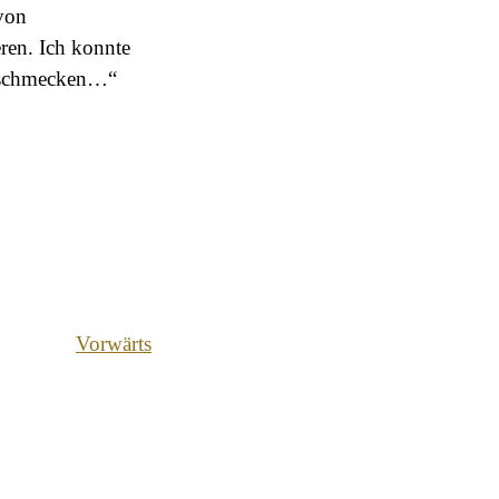
von
ren. Ich konnte
n schmecken…“
Vorwärts