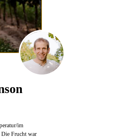
inson
peratur/im
 Die Frucht war